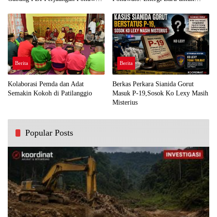
Demi Kawal Aspirasi Bumi Panua
Perjuangan Rakyat
Berita
Berita
Kolaborasi Pemda dan Adat
Berkas Perkara Sianida Gorut
Semakin Kokoh di Patilanggio
Masuk P-19,Sosok Ko Lexy Masih
Misterius
Popular Posts