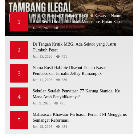
Bayang-Bayang Tambang Ilegal di Kawasan Nantu,
1
Alat Berat Diduga Kembali Menembus Hutan Sapa
Juni 9, 2026
895
Di Tengah Kritik MBG, Ada Sektor yang Justru
2
Tumbuh Pesat
Juni 15, 2026
731
Nama Rusli Habibie Disebut Dalam Kasus
3
Pembacokan Jurnalis Jeffry Rumampuk
Juni 11, 2026
636
Sebulan Setelah Penyitaan 77 Karung Sianida, Ke
4
Mana Arah Penyidikannya?
Juni 9, 2026
495
Mahasiswa Khawatir Perluasan Peran TNI Menggerus
5
Semangat Reformasi
Juni 13, 2026
484