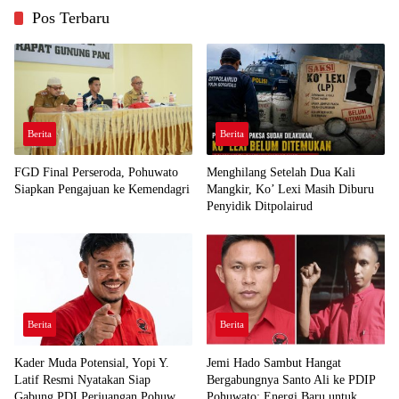
Pos Terbaru
Berita
Berita
FGD Final Perseroda, Pohuwato
Menghilang Setelah Dua Kali
Siapkan Pengajuan ke Kemendagri
Mangkir, Ko’ Lexi Masih Diburu
Penyidik Ditpolairud
Berita
Berita
Kader Muda Potensial, Yopi Y.
Jemi Hado Sambut Hangat
Latif Resmi Nyatakan Siap
Bergabungnya Santo Ali ke PDIP
Gabung PDI Perjuangan Pohuwato
Pohuwato: Energi Baru untuk