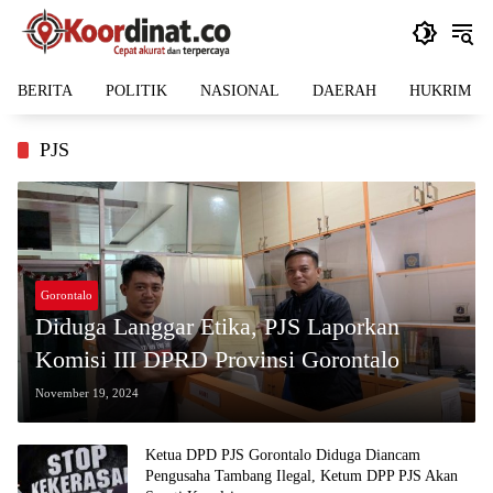
Langsung
ke
konten
BERITA
POLITIK
NASIONAL
DAERAH
HUKRIM
PJS
Gorontalo
Diduga Langgar Etika, PJS Laporkan
Komisi III DPRD Provinsi Gorontalo
November 19, 2024
Ketua DPD PJS Gorontalo Diduga Diancam
Pengusaha Tambang Ilegal, Ketum DPP PJS Akan