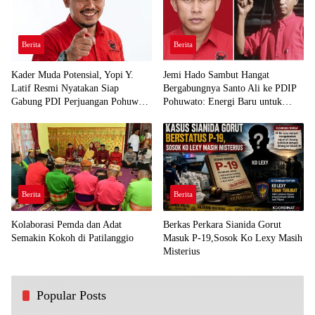
Berita
Berita
Kader Muda Potensial, Yopi Y.
Jemi Hado Sambut Hangat
Latif Resmi Nyatakan Siap
Bergabungnya Santo Ali ke PDIP
Gabung PDI Perjuangan Pohuwato
Pohuwato: Energi Baru untuk
Demi Kawal Aspirasi Bumi Panua
Perjuangan Rakyat
Berita
Berita
Kolaborasi Pemda dan Adat
Berkas Perkara Sianida Gorut
Semakin Kokoh di Patilanggio
Masuk P-19,Sosok Ko Lexy Masih
Misterius
Popular Posts