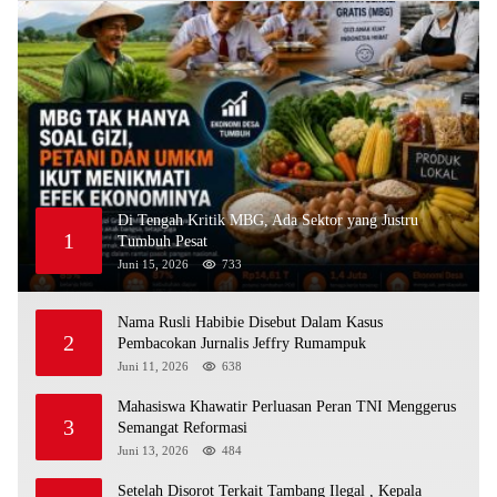
Di Tengah Kritik MBG, Ada Sektor yang Justru
1
Tumbuh Pesat
Juni 15, 2026
733
Nama Rusli Habibie Disebut Dalam Kasus
2
Pembacokan Jurnalis Jeffry Rumampuk
Juni 11, 2026
638
Mahasiswa Khawatir Perluasan Peran TNI Menggerus
3
Semangat Reformasi
Juni 13, 2026
484
Setelah Disorot Terkait Tambang Ilegal , Kepala