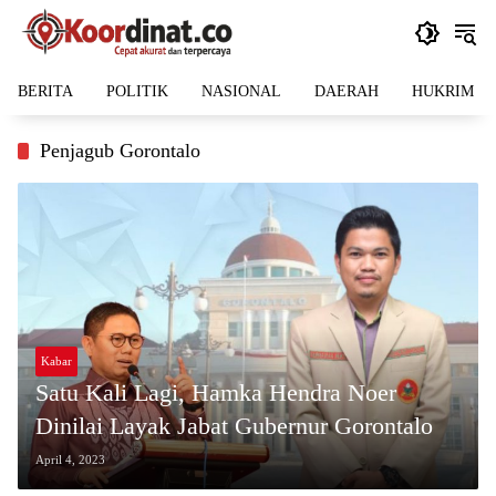
Langsung
ke
konten
BERITA
POLITIK
NASIONAL
DAERAH
HUKRIM
Penjagub Gorontalo
Kabar
Satu Kali Lagi, Hamka Hendra Noer
Dinilai Layak Jabat Gubernur Gorontalo
April 4, 2023