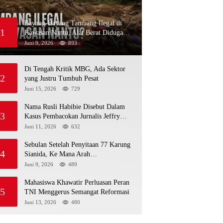
Bayang-Bayang Tambang Ilegal di
1
Kawasan Nantu, Alat Berat Diduga
Kembali Menembus Hutan Sapa
Juni 9, 2026
893
Di Tengah Kritik MBG, Ada Sektor
2
yang Justru Tumbuh Pesat
Juni 15, 2026
729
Nama Rusli Habibie Disebut Dalam
3
Kasus Pembacokan Jurnalis Jeffry
Rumampuk
Juni 11, 2026
632
Sebulan Setelah Penyitaan 77 Karung
4
Sianida, Ke Mana Arah
Penyidikannya?
Juni 9, 2026
489
Mahasiswa Khawatir Perluasan Peran
5
TNI Menggerus Semangat Reformasi
Juni 13, 2026
480