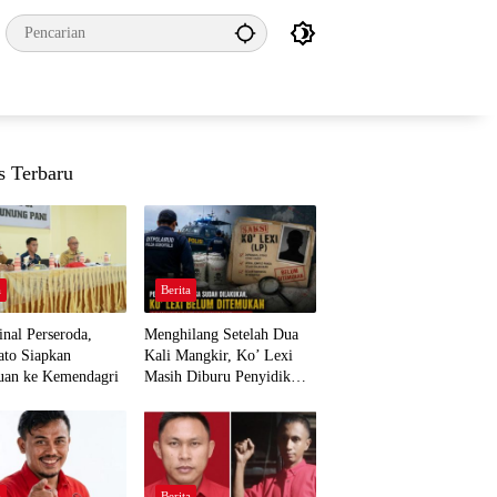
s Terbaru
a
Berita
nal Perseroda,
Menghilang Setelah Dua
to Siapkan
Kali Mangkir, Ko’ Lexi
uan ke Kemendagri
Masih Diburu Penyidik
Ditpolairud
a
Berita