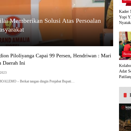
Kader 
Yopi Y
i Memberikan Solusi Atas Persoalan
Nyatak
asyarakat
PDI Pe
Demi K
Panua
Berit
dion Piloliyanga Capai 99 Persen, Hendriwan : Mari
n Daerah Ini
Kolabo
Adat S
 2023
Patilan
LEMO – Berkat tangan dingin Penjabat Bupati…