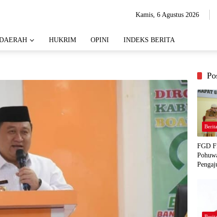
Kamis, 6 Agustus 2026
DAERAH
HUKRIM
OPINI
INDEKS BERITA
Po
Berit
FGD Fi
Pohuwa
Pengaj
Berit