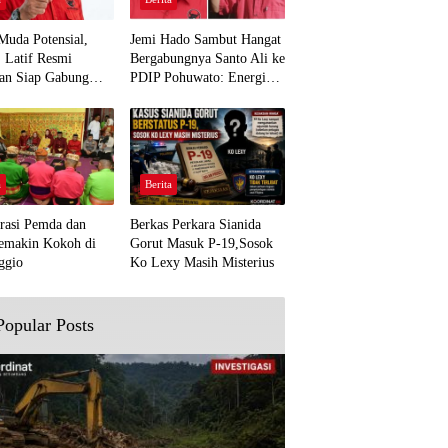
Muda Potensial,
Jemi Hado Sambut Hangat
. Latif Resmi
Bergabungnya Santo Ali ke
an Siap Gabung
PDIP Pohuwato: Energi
rjuangan Pohuwato
Baru untuk Perjuangan
awal Aspirasi Bumi
Rakyat
a
Berita
rasi Pemda dan
Berkas Perkara Sianida
emakin Kokoh di
Gorut Masuk P-19,Sosok
ggio
Ko Lexy Masih Misterius
Popular Posts