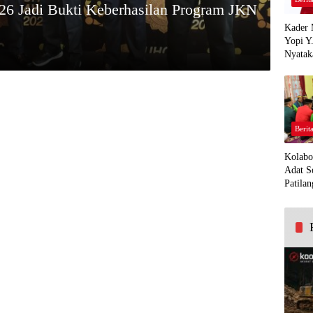
6 Jadi Bukti Keberhasilan Program JKN
Kader 
Yopi Y
Nyatak
PDI Pe
Demi K
Panua
Berit
Kolabo
Adat S
Patilan