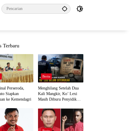
s Terbaru
a
Berita
nal Perseroda,
Menghilang Setelah Dua
to Siapkan
Kali Mangkir, Ko’ Lexi
uan ke Kemendagri
Masih Diburu Penyidik
Ditpolairud
a
Berita