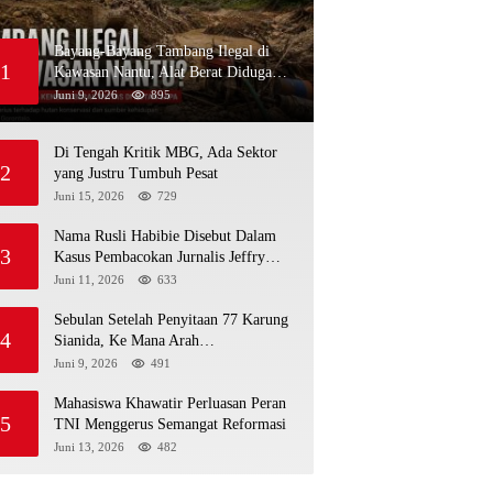
Bayang-Bayang Tambang Ilegal di
1
Kawasan Nantu, Alat Berat Diduga
Kembali Menembus Hutan Sapa
Juni 9, 2026
895
Di Tengah Kritik MBG, Ada Sektor
2
yang Justru Tumbuh Pesat
Juni 15, 2026
729
Nama Rusli Habibie Disebut Dalam
3
Kasus Pembacokan Jurnalis Jeffry
Rumampuk
Juni 11, 2026
633
Sebulan Setelah Penyitaan 77 Karung
4
Sianida, Ke Mana Arah
Penyidikannya?
Juni 9, 2026
491
Mahasiswa Khawatir Perluasan Peran
5
TNI Menggerus Semangat Reformasi
Juni 13, 2026
482