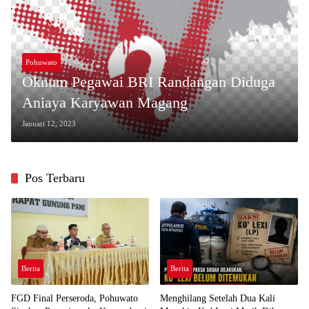
Pohuwato
Oknum Pegawai BRI Randangan Diduga
Aniaya Karyawan Magang
Januari 12, 2023
Pos Terbaru
Berita
Berita
FGD Final Perseroda, Pohuwato
Menghilang Setelah Dua Kali