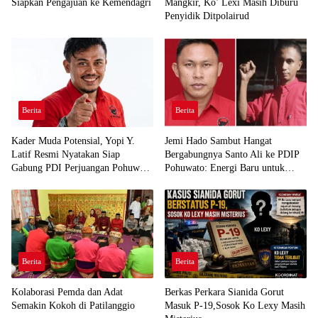
Siapkan Pengajuan ke Kemendagri
Mangkir, Ko’ Lexi Masih Diburu
Penyidik Ditpolairud
Berita
Berita
Kader Muda Potensial, Yopi Y.
Jemi Hado Sambut Hangat
Latif Resmi Nyatakan Siap
Bergabungnya Santo Ali ke PDIP
Gabung PDI Perjuangan Pohuwato
Pohuwato: Energi Baru untuk
Demi Kawal Aspirasi Bumi Panua
Perjuangan Rakyat
Berita
Berita
Kolaborasi Pemda dan Adat
Berkas Perkara Sianida Gorut
Semakin Kokoh di Patilanggio
Masuk P-19,Sosok Ko Lexy Masih