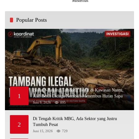
Misterius
Popular Posts
Bayang-Bayang Tambang Ilegal di Kawasan Nantu,
1
Alat Berat Diduga Kembali Menembus Hutan Sapa
Juni 9, 2026
895
Di Tengah Kritik MBG, Ada Sektor yang Justru
2
Tumbuh Pesat
Juni 15, 2026
729