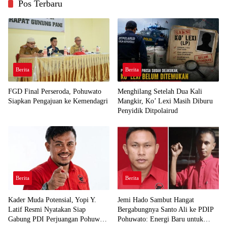
Pos Terbaru
Berita
Berita
FGD Final Perseroda, Pohuwato
Menghilang Setelah Dua Kali
Siapkan Pengajuan ke Kemendagri
Mangkir, Ko’ Lexi Masih Diburu
Penyidik Ditpolairud
Berita
Berita
Kader Muda Potensial, Yopi Y.
Jemi Hado Sambut Hangat
Latif Resmi Nyatakan Siap
Bergabungnya Santo Ali ke PDIP
Gabung PDI Perjuangan Pohuwato
Pohuwato: Energi Baru untuk