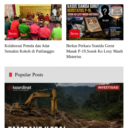
Demi Kawal Aspirasi Bumi Panua
Perjuangan Rakyat
Berita
Berita
Kolaborasi Pemda dan Adat
Berkas Perkara Sianida Gorut
Semakin Kokoh di Patilanggio
Masuk P-19,Sosok Ko Lexy Masih
Misterius
Popular Posts