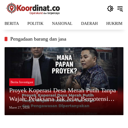
Langsung
ke
konten
BERITA
POLITIK
NASIONAL
DAERAH
HUKRIM
Pengadaan barang dan jasa
Berita Investigasi
Proyek Koperasi Desa Merah Putih Tanpa
Wajah: Pelaksana Tak Jelas,Berpotensi
Berjalan di Luar Sistem Hukum
Maret 27, 2026