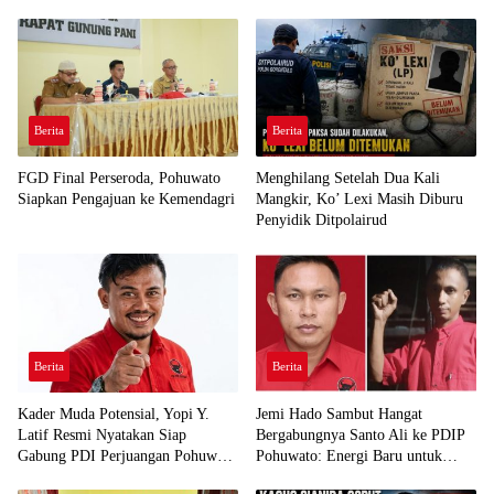
Berita
Berita
FGD Final Perseroda, Pohuwato
Menghilang Setelah Dua Kali
Siapkan Pengajuan ke Kemendagri
Mangkir, Ko’ Lexi Masih Diburu
Penyidik Ditpolairud
Berita
Berita
Kader Muda Potensial, Yopi Y.
Jemi Hado Sambut Hangat
Latif Resmi Nyatakan Siap
Bergabungnya Santo Ali ke PDIP
Gabung PDI Perjuangan Pohuwato
Pohuwato: Energi Baru untuk
Demi Kawal Aspirasi Bumi Panua
Perjuangan Rakyat