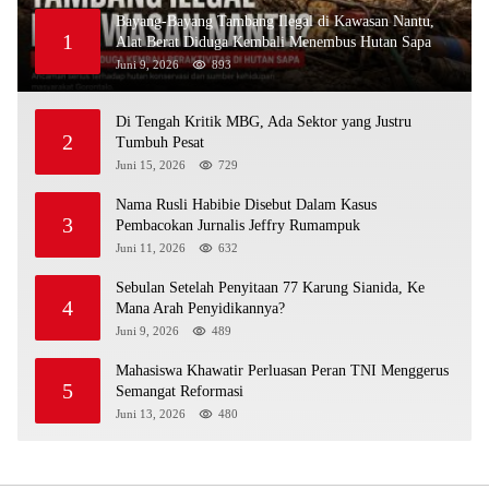
Bayang-Bayang Tambang Ilegal di Kawasan Nantu,
1
Alat Berat Diduga Kembali Menembus Hutan Sapa
Juni 9, 2026
893
Di Tengah Kritik MBG, Ada Sektor yang Justru
2
Tumbuh Pesat
Juni 15, 2026
729
Nama Rusli Habibie Disebut Dalam Kasus
3
Pembacokan Jurnalis Jeffry Rumampuk
Juni 11, 2026
632
Sebulan Setelah Penyitaan 77 Karung Sianida, Ke
4
Mana Arah Penyidikannya?
Juni 9, 2026
489
Mahasiswa Khawatir Perluasan Peran TNI Menggerus
5
Semangat Reformasi
Juni 13, 2026
480