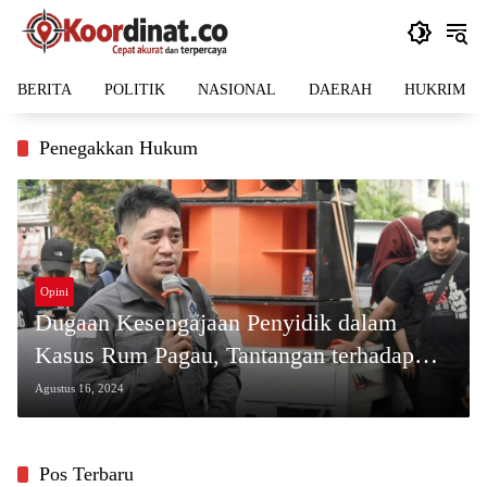
Langsung
ke
konten
BERITA
POLITIK
NASIONAL
DAERAH
HUKRIM
Penegakkan Hukum
Opini
Dugaan Kesengajaan Penyidik dalam
Kasus Rum Pagau, Tantangan terhadap
Integritas Penegakan Hukum
Agustus 16, 2024
Pos Terbaru