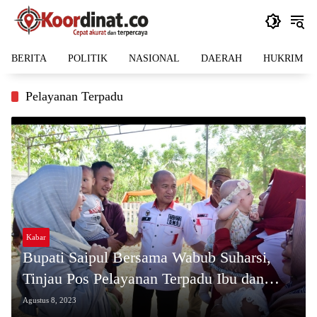
Langsung
ke
konten
BERITA
POLITIK
NASIONAL
DAERAH
HUKRIM
Pelayanan Terpadu
Kabar
Bupati Saipul Bersama Wabub Suharsi,
Tinjau Pos Pelayanan Terpadu Ibu dan
Anak di Pustu Buntulia
Agustus 8, 2023