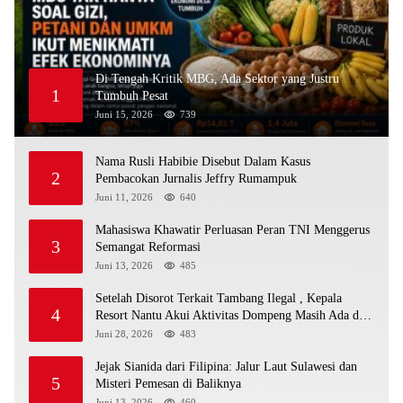
Di Tengah Kritik MBG, Ada Sektor yang Justru
1
Tumbuh Pesat
Juni 15, 2026
739
Nama Rusli Habibie Disebut Dalam Kasus
2
Pembacokan Jurnalis Jeffry Rumampuk
Juni 11, 2026
640
Mahasiswa Khawatir Perluasan Peran TNI Menggerus
3
Semangat Reformasi
Juni 13, 2026
485
Setelah Disorot Terkait Tambang Ilegal , Kepala
4
Resort Nantu Akui Aktivitas Dompeng Masih Ada di
Kawasan Konservasi
Juni 28, 2026
483
Jejak Sianida dari Filipina: Jalur Laut Sulawesi dan
5
Misteri Pemesan di Baliknya
Juni 13, 2026
460