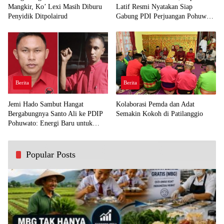
Mangkir, Ko’ Lexi Masih Diburu
Latif Resmi Nyatakan Siap
Penyidik Ditpolairud
Gabung PDI Perjuangan Pohuwato
Demi Kawal Aspirasi Bumi Panua
Berita
Berita
Jemi Hado Sambut Hangat
Kolaborasi Pemda dan Adat
Bergabungnya Santo Ali ke PDIP
Semakin Kokoh di Patilanggio
Pohuwato: Energi Baru untuk
Perjuangan Rakyat
Popular Posts