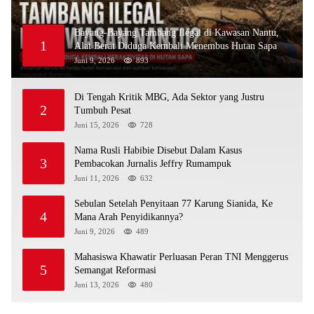
Bayang-Bayang Tambang Ilegal di Kawasan Nantu,
1
Alat Berat Diduga Kembali Menembus Hutan Sapa
Juni 9, 2026
893
Di Tengah Kritik MBG, Ada Sektor yang Justru
2
Tumbuh Pesat
Juni 15, 2026
728
Nama Rusli Habibie Disebut Dalam Kasus
3
Pembacokan Jurnalis Jeffry Rumampuk
Juni 11, 2026
632
Sebulan Setelah Penyitaan 77 Karung Sianida, Ke
4
Mana Arah Penyidikannya?
Juni 9, 2026
489
Mahasiswa Khawatir Perluasan Peran TNI Menggerus
5
Semangat Reformasi
Juni 13, 2026
480