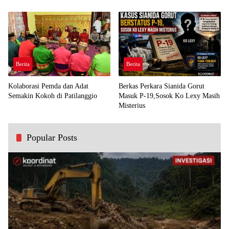
Demi Kawal Aspirasi Bumi Panua
Perjuangan Rakyat
Berita
Berita
Kolaborasi Pemda dan Adat
Berkas Perkara Sianida Gorut
Semakin Kokoh di Patilanggio
Masuk P-19,Sosok Ko Lexy Masih
Misterius
Popular Posts