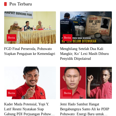
Pos Terbaru
Berita
Berita
FGD Final Perseroda, Pohuwato
Menghilang Setelah Dua Kali
Siapkan Pengajuan ke Kemendagri
Mangkir, Ko’ Lexi Masih Diburu
Penyidik Ditpolairud
Berita
Berita
Kader Muda Potensial, Yopi Y.
Jemi Hado Sambut Hangat
Latif Resmi Nyatakan Siap
Bergabungnya Santo Ali ke PDIP
Gabung PDI Perjuangan Pohuwato
Pohuwato: Energi Baru untuk