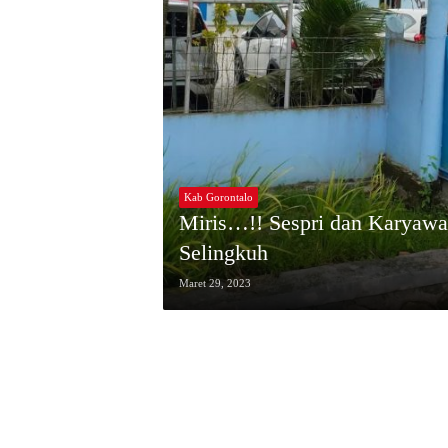
Kab Gorontalo
Miris…!! Sespri dan Karyawa
Selingkuh
Maret 29, 2023