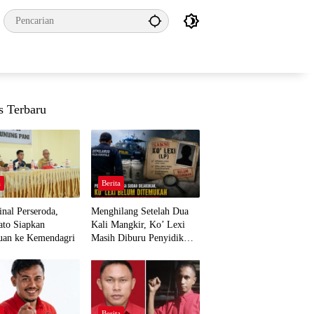
s Terbaru
a
Berita
nal Perseroda,
Menghilang Setelah Dua
to Siapkan
Kali Mangkir, Ko’ Lexi
uan ke Kemendagri
Masih Diburu Penyidik
Ditpolairud
a
Berita