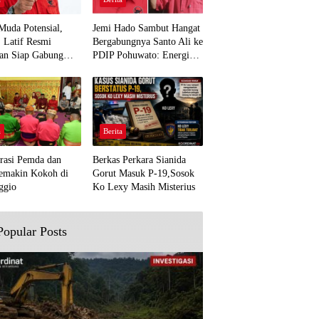
Muda Potensial,
Jemi Hado Sambut Hangat
. Latif Resmi
Bergabungnya Santo Ali ke
an Siap Gabung
PDIP Pohuwato: Energi
rjuangan Pohuwato
Baru untuk Perjuangan
awal Aspirasi Bumi
Rakyat
a
Berita
rasi Pemda dan
Berkas Perkara Sianida
emakin Kokoh di
Gorut Masuk P-19,Sosok
ggio
Ko Lexy Masih Misterius
Popular Posts