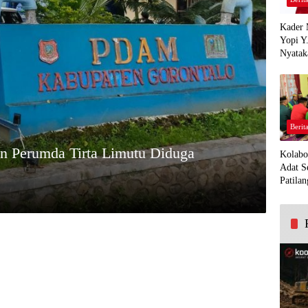
Kader 
Yopi Y
Nyatak
PDI Pe
Demi K
Panua
Berit
n Perumda Tirta Limutu Diduga
Kolabo
Adat S
Patilan