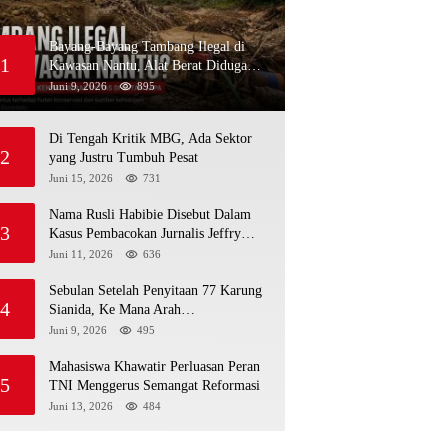
Bayang-Bayang Tambang Ilegal di
1
Kawasan Nantu, Alat Berat Diduga
Kembali Menembus Hutan Sapa
Juni 9, 2026
895
Di Tengah Kritik MBG, Ada Sektor
2
yang Justru Tumbuh Pesat
Juni 15, 2026
731
Nama Rusli Habibie Disebut Dalam
3
Kasus Pembacokan Jurnalis Jeffry
Rumampuk
Juni 11, 2026
636
Sebulan Setelah Penyitaan 77 Karung
4
Sianida, Ke Mana Arah
Penyidikannya?
Juni 9, 2026
495
Mahasiswa Khawatir Perluasan Peran
5
TNI Menggerus Semangat Reformasi
Juni 13, 2026
484