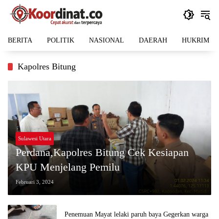
Langsung
ke
konten
BERITA
POLITIK
NASIONAL
DAERAH
HUKRIM
Kapolres Bitung
Sulawesi Utara
Perdana,Kapolres Bitung Cek Kesiapan
KPU Menjelang Pemilu
Februari 3, 2024
Penemuan Mayat lelaki paruh baya Gegerkan warga