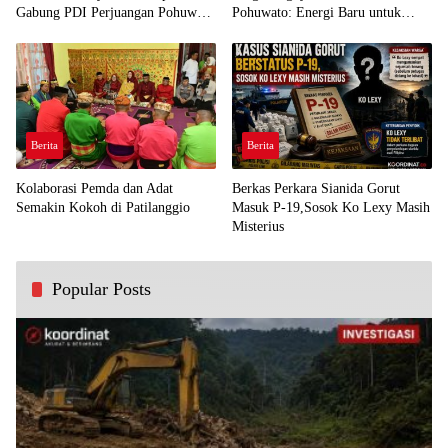
Gabung PDI Perjuangan Pohuwato
Pohuwato: Energi Baru untuk
Demi Kawal Aspirasi Bumi Panua
Perjuangan Rakyat
Berita
Berita
Kolaborasi Pemda dan Adat
Berkas Perkara Sianida Gorut
Semakin Kokoh di Patilanggio
Masuk P-19,Sosok Ko Lexy Masih
Misterius
Popular Posts