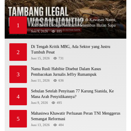
Bayang-Bayang Tambang Ilegal di Kawasan Nantu,
1
Alat Berat Diduga Kembali Menembus Hutan Sapa
Juni 9, 2026
895
Di Tengah Kritik MBG, Ada Sektor yang Justru
2
Tumbuh Pesat
Juni 15, 2026
731
Nama Rusli Habibie Disebut Dalam Kasus
3
Pembacokan Jurnalis Jeffry Rumampuk
Juni 11, 2026
636
Sebulan Setelah Penyitaan 77 Karung Sianida, Ke
4
Mana Arah Penyidikannya?
Juni 9, 2026
495
Mahasiswa Khawatir Perluasan Peran TNI Menggerus
5
Semangat Reformasi
Juni 13, 2026
484