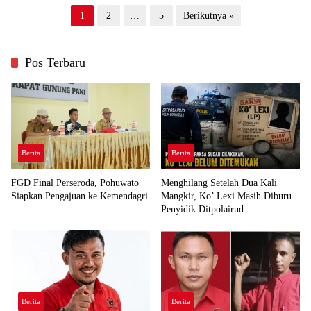
Paginasi
1
2
…
5
Berikutnya »
pos
Pos Terbaru
Berita
Berita
FGD Final Perseroda, Pohuwato
Menghilang Setelah Dua Kali
Siapkan Pengajuan ke Kemendagri
Mangkir, Ko’ Lexi Masih Diburu
Penyidik Ditpolairud
Berita
Berita