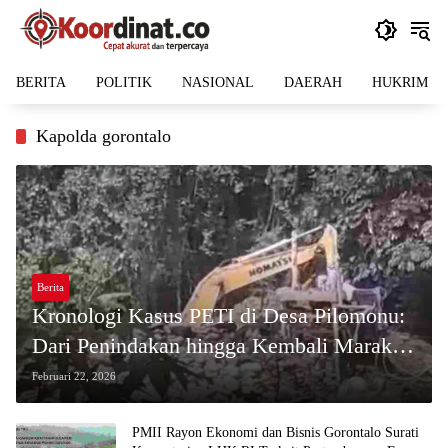
Langsung
ke
konten
BERITA
POLITIK
NASIONAL
DAERAH
HUKRIM
Kapolda gorontalo
Berita
Kronologi Kasus PETI di Desa Pilomonu:
Dari Penindakan hingga Kembali Marak,
Diduga Di Backup Oknum Tertentu
Februari 22, 2026
PMII Rayon Ekonomi dan Bisnis Gorontalo Surati