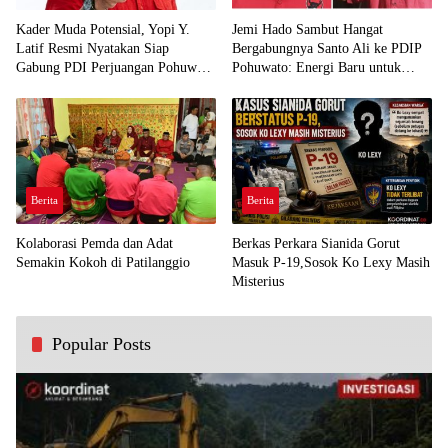
Kader Muda Potensial, Yopi Y.
Jemi Hado Sambut Hangat
Latif Resmi Nyatakan Siap
Bergabungnya Santo Ali ke PDIP
Gabung PDI Perjuangan Pohuwato
Pohuwato: Energi Baru untuk
Demi Kawal Aspirasi Bumi Panua
Perjuangan Rakyat
Berita
Berita
Kolaborasi Pemda dan Adat
Berkas Perkara Sianida Gorut
Semakin Kokoh di Patilanggio
Masuk P-19,Sosok Ko Lexy Masih
Misterius
Popular Posts