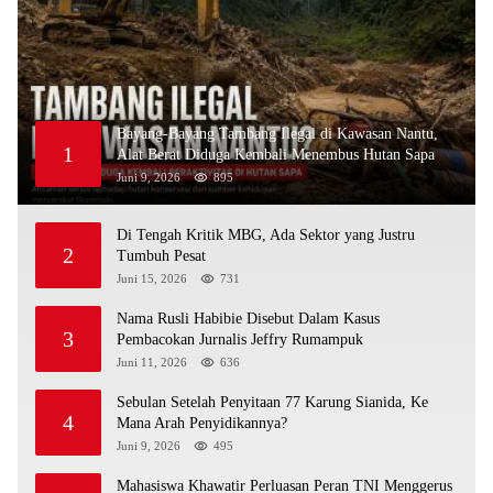
Bayang-Bayang Tambang Ilegal di Kawasan Nantu,
1
Alat Berat Diduga Kembali Menembus Hutan Sapa
Juni 9, 2026
895
Di Tengah Kritik MBG, Ada Sektor yang Justru
2
Tumbuh Pesat
Juni 15, 2026
731
Nama Rusli Habibie Disebut Dalam Kasus
3
Pembacokan Jurnalis Jeffry Rumampuk
Juni 11, 2026
636
Sebulan Setelah Penyitaan 77 Karung Sianida, Ke
4
Mana Arah Penyidikannya?
Juni 9, 2026
495
Mahasiswa Khawatir Perluasan Peran TNI Menggerus