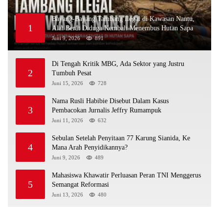
Bayang-Bayang Tambang Ilegal di Kawasan Nantu,
1
Alat Berat Diduga Kembali Menembus Hutan Sapa
Juni 9, 2026
891
Di Tengah Kritik MBG, Ada Sektor yang Justru
2
Tumbuh Pesat
Juni 15, 2026
728
Nama Rusli Habibie Disebut Dalam Kasus
3
Pembacokan Jurnalis Jeffry Rumampuk
Juni 11, 2026
632
Sebulan Setelah Penyitaan 77 Karung Sianida, Ke
4
Mana Arah Penyidikannya?
Juni 9, 2026
489
Mahasiswa Khawatir Perluasan Peran TNI Menggerus
5
Semangat Reformasi
Juni 13, 2026
480