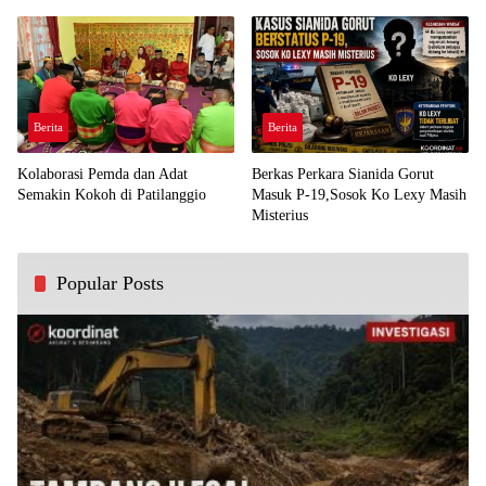
Demi Kawal Aspirasi Bumi Panua
Perjuangan Rakyat
Berita
Berita
Kolaborasi Pemda dan Adat
Berkas Perkara Sianida Gorut
Semakin Kokoh di Patilanggio
Masuk P-19,Sosok Ko Lexy Masih
Misterius
Popular Posts