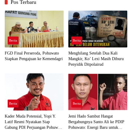
Pos Terbaru
Berita
Berita
FGD Final Perseroda, Pohuwato
Menghilang Setelah Dua Kali
Siapkan Pengajuan ke Kemendagri
Mangkir, Ko’ Lexi Masih Diburu
Penyidik Ditpolairud
Berita
Berita
Kader Muda Potensial, Yopi Y.
Jemi Hado Sambut Hangat
Latif Resmi Nyatakan Siap
Bergabungnya Santo Ali ke PDIP
Gabung PDI Perjuangan Pohuwato
Pohuwato: Energi Baru untuk