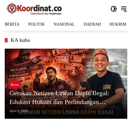
Langsung
ke
konten
BERITA
POLITIK
NASIONAL
DAERAH
HUKRIM
KA kuhu
Berita
Gerakan Netizen Lawan Dapin Ilegal:
Edukasi Hukum dan Perlindungan
Martabat Korban
April 1, 2026