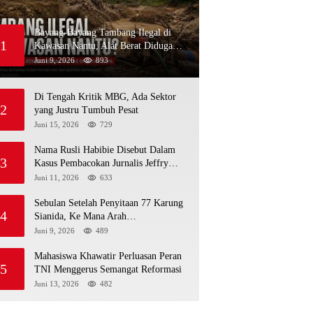
Bayang-Bayang Tambang Ilegal di
1
Kawasan Nantu, Alat Berat Diduga
Kembali Menembus Hutan Sapa
Juni 9, 2026
893
Di Tengah Kritik MBG, Ada Sektor
2
yang Justru Tumbuh Pesat
Juni 15, 2026
729
Nama Rusli Habibie Disebut Dalam
3
Kasus Pembacokan Jurnalis Jeffry
Rumampuk
Juni 11, 2026
633
Sebulan Setelah Penyitaan 77 Karung
4
Sianida, Ke Mana Arah
Penyidikannya?
Juni 9, 2026
489
Mahasiswa Khawatir Perluasan Peran
5
TNI Menggerus Semangat Reformasi
Juni 13, 2026
482