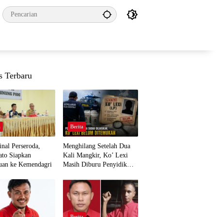
s Terbaru
a
Berita
nal Perseroda,
Menghilang Setelah Dua
to Siapkan
Kali Mangkir, Ko’ Lexi
uan ke Kemendagri
Masih Diburu Penyidik
Ditpolairud
a
Berita