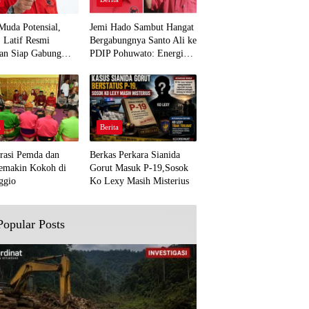
Muda Potensial,
Jemi Hado Sambut Hangat
. Latif Resmi
Bergabungnya Santo Ali ke
an Siap Gabung
PDIP Pohuwato: Energi
rjuangan Pohuwato
Baru untuk Perjuangan
awal Aspirasi Bumi
Rakyat
a
Berita
rasi Pemda dan
Berkas Perkara Sianida
emakin Kokoh di
Gorut Masuk P-19,Sosok
ggio
Ko Lexy Masih Misterius
Popular Posts