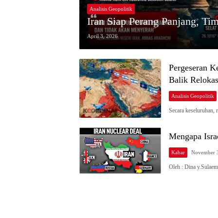
Analisis Geopolitik
Iran Siap Perang Panjang, Tim
April 3, 2026
Pergeseran Ke
Balik Relok
Analisis Geopolitik
Secara keseluruhan,
Mengapa Isra
Kabar
November 
Oleh : Dina y.Sulaem