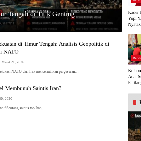
ur Tengah di Titik Genting
Kader 
Yopi Y
Nyatak
PDI Pe
Demi K
Panua
kuatan di Timur Tengah: Analisis Geopolitik di
asi NATO
Berit
Maret 21, 2026
Kolabo
 relokasi NATO dari Irak mencerminkan pergeseran…
Adat S
Patilan
el Membunuh Saintis Iran?
30, 2020
an *Seorang saintis top Iran,…