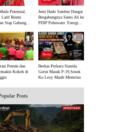
Muda Potensial,
Jemi Hado Sambut Hangat
. Latif Resmi
Bergabungnya Santo Ali ke
an Siap Gabung
PDIP Pohuwato: Energi
rjuangan Pohuwato
Baru untuk Perjuangan
awal Aspirasi Bumi
Rakyat
a
Berita
rasi Pemda dan
Berkas Perkara Sianida
emakin Kokoh di
Gorut Masuk P-19,Sosok
ggio
Ko Lexy Masih Misterius
Popular Posts