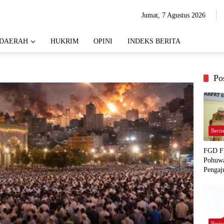
Jumat, 7 Agustus 2026
DAERAH
HUKRIM
OPINI
INDEKS BERITA
Po
Berit
FGD Fi
Pohuwa
Pengaj
Berit