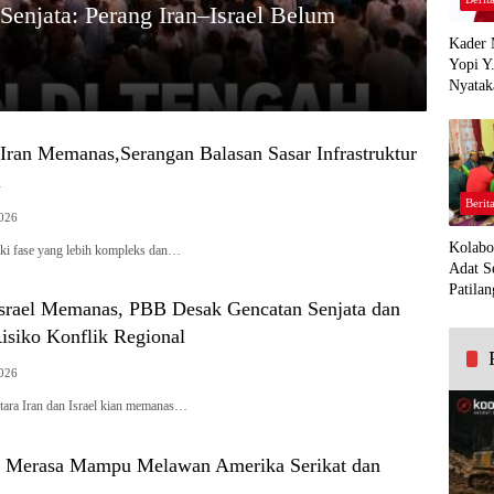
enjata: Perang Iran–Israel Belum
Kader 
Yopi Y
Nyatak
PDI Pe
Demi K
Panua
-Iran Memanas,Serangan Balasan Sasar Infrastruktur
l
Berit
2026
Kolabo
uki fase yang lebih kompleks dan…
Adat S
Patilan
Israel Memanas, PBB Desak Gencatan Senjata dan
isiko Konflik Regional
2026
ntara Iran dan Israel kian memanas…
 Merasa Mampu Melawan Amerika Serikat dan