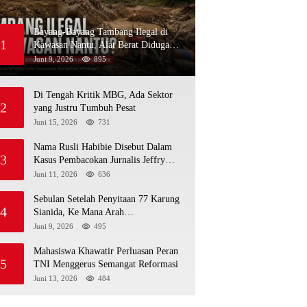
Bayang-Bayang Tambang Ilegal di
1
Kawasan Nantu, Alat Berat Diduga
Kembali Menembus Hutan Sapa
Juni 9, 2026
895
Di Tengah Kritik MBG, Ada Sektor
2
yang Justru Tumbuh Pesat
Juni 15, 2026
731
Nama Rusli Habibie Disebut Dalam
3
Kasus Pembacokan Jurnalis Jeffry
Rumampuk
Juni 11, 2026
636
Sebulan Setelah Penyitaan 77 Karung
4
Sianida, Ke Mana Arah
Penyidikannya?
Juni 9, 2026
495
Mahasiswa Khawatir Perluasan Peran
5
TNI Menggerus Semangat Reformasi
Juni 13, 2026
484