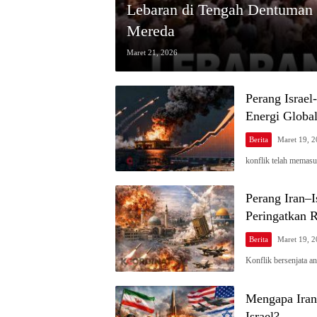
Lebaran di Tengah Dentuman S
Mereda
Maret 21, 2026
Perang Israel
Energi Globa
Berita
Maret 19, 
konflik telah memas
Perang Iran–
Peringatkan R
Berita
Maret 19, 
Konflik bersenjata a
Mengapa Iran
Israel?