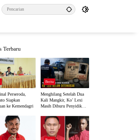
s Terbaru
a
Berita
nal Perseroda,
Menghilang Setelah Dua
to Siapkan
Kali Mangkir, Ko’ Lexi
uan ke Kemendagri
Masih Diburu Penyidik
Ditpolairud
a
Berita