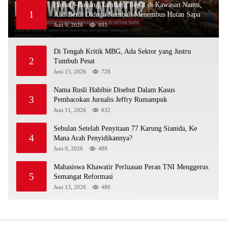
Bayang-Bayang Tambang Ilegal di Kawasan Nantu,
1
Alat Berat Diduga Kembali Menembus Hutan Sapa
Juni 9, 2026
893
Di Tengah Kritik MBG, Ada Sektor yang Justru
2
Tumbuh Pesat
Juni 15, 2026
728
Nama Rusli Habibie Disebut Dalam Kasus
3
Pembacokan Jurnalis Jeffry Rumampuk
Juni 11, 2026
632
Sebulan Setelah Penyitaan 77 Karung Sianida, Ke
4
Mana Arah Penyidikannya?
Juni 9, 2026
489
Mahasiswa Khawatir Perluasan Peran TNI Menggerus
5
Semangat Reformasi
Juni 13, 2026
480