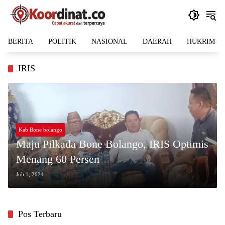
Langsung
ke
konten
BERITA
POLITIK
NASIONAL
DAERAH
HUKRIM
IRIS
Kab Bone bolango
Maju Pilkada Bone Bolango, IRIS Optimis
Menang 60 Persen
Juli 1, 2024
Pos Terbaru