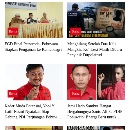
Berita
Berita
FGD Final Perseroda, Pohuwato
Menghilang Setelah Dua Kali
Siapkan Pengajuan ke Kemendagri
Mangkir, Ko’ Lexi Masih Diburu
Penyidik Ditpolairud
Berita
Berita
Kader Muda Potensial, Yopi Y.
Jemi Hado Sambut Hangat
Latif Resmi Nyatakan Siap
Bergabungnya Santo Ali ke PDIP
Gabung PDI Perjuangan Pohuwato
Pohuwato: Energi Baru untuk
Demi Kawal Aspirasi Bumi Panua
Perjuangan Rakyat