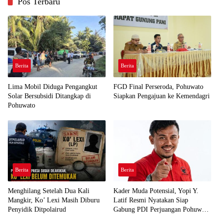
Pos Terbaru
Berita
Berita
Lima Mobil Diduga Pengangkut
FGD Final Perseroda, Pohuwato
Solar Bersubsidi Ditangkap di
Siapkan Pengajuan ke Kemendagri
Pohuwato
Berita
Berita
Menghilang Setelah Dua Kali
Kader Muda Potensial, Yopi Y.
Mangkir, Ko’ Lexi Masih Diburu
Latif Resmi Nyatakan Siap
Penyidik Ditpolairud
Gabung PDI Perjuangan Pohuwato
Demi Kawal Aspirasi Bumi Panua