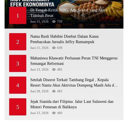
Di Tengah Kritik MBG, Ada Sektor yang Justru
1
Tumbuh Pesat
Juni 15, 2026
739
Nama Rusli Habibie Disebut Dalam Kasus
2
Pembacokan Jurnalis Jeffry Rumampuk
Juni 11, 2026
639
Mahasiswa Khawatir Perluasan Peran TNI Menggerus
3
Semangat Reformasi
Juni 13, 2026
485
Setelah Disorot Terkait Tambang Ilegal , Kepala
4
Resort Nantu Akui Aktivitas Dompeng Masih Ada di
Kawasan Konservasi
Juni 28, 2026
483
Jejak Sianida dari Filipina: Jalur Laut Sulawesi dan
5
Misteri Pemesan di Baliknya
Juni 13, 2026
460