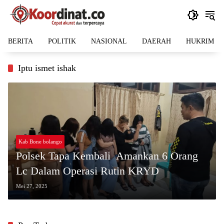
Langsung
ke
konten
BERITA
POLITIK
NASIONAL
DAERAH
HUKRIM
Iptu ismet ishak
Kab Bone bolango
Polsek Tapa Kembali Amankan 6 Orang
Lc Dalam Operasi Rutin KRYD
Mei 27, 2025