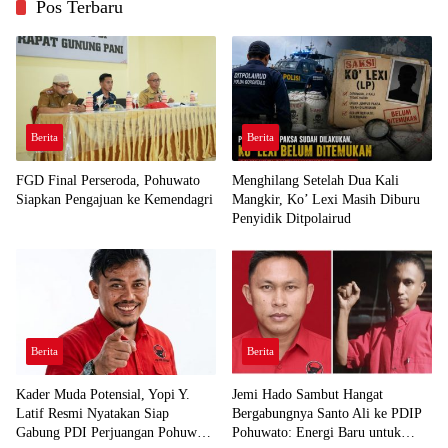
Pos Terbaru
Berita
Berita
FGD Final Perseroda, Pohuwato
Menghilang Setelah Dua Kali
Siapkan Pengajuan ke Kemendagri
Mangkir, Ko’ Lexi Masih Diburu
Penyidik Ditpolairud
Berita
Berita
Kader Muda Potensial, Yopi Y.
Jemi Hado Sambut Hangat
Latif Resmi Nyatakan Siap
Bergabungnya Santo Ali ke PDIP
Gabung PDI Perjuangan Pohuwato
Pohuwato: Energi Baru untuk