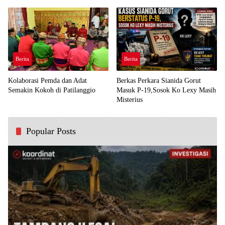
Demi Kawal Aspirasi Bumi Panua
Perjuangan Rakyat
Berita
Berita
Kolaborasi Pemda dan Adat
Berkas Perkara Sianida Gorut
Semakin Kokoh di Patilanggio
Masuk P-19,Sosok Ko Lexy Masih
Misterius
Popular Posts