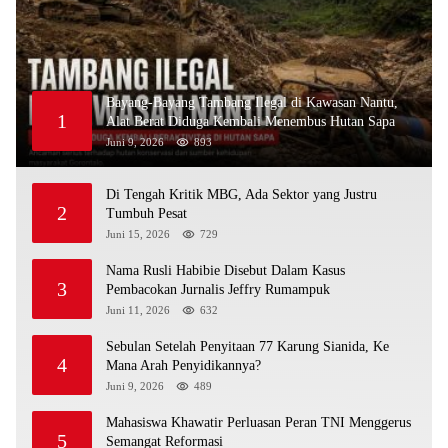
Bayang-Bayang Tambang Ilegal di Kawasan Nantu,
1
Alat Berat Diduga Kembali Menembus Hutan Sapa
Juni 9, 2026
893
Di Tengah Kritik MBG, Ada Sektor yang Justru
2
Tumbuh Pesat
Juni 15, 2026
729
Nama Rusli Habibie Disebut Dalam Kasus
3
Pembacokan Jurnalis Jeffry Rumampuk
Juni 11, 2026
632
Sebulan Setelah Penyitaan 77 Karung Sianida, Ke
4
Mana Arah Penyidikannya?
Juni 9, 2026
489
Mahasiswa Khawatir Perluasan Peran TNI Menggerus
5
Semangat Reformasi