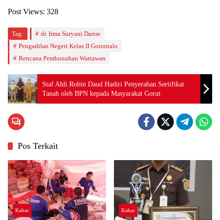
Post Views:
328
Tag:
dr. Irma Suryani Darise
Pengadilan Negeri Kelas II Gorontalo
Rencana Pembunuhan Wartawan
Staf Ahli Robin Daud Hadiri Penyerahan Sertifikat
Tanah oleh BPN kepada Masyarakat Gorut
Pos Terkait
Kabar
Kabar