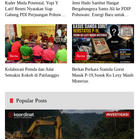
Kader Muda Potensial, Yopi Y.
Jemi Hado Sambut Hangat
Latif Resmi Nyatakan Siap
Bergabungnya Santo Ali ke PDIP
Gabung PDI Perjuangan Pohuwato
Pohuwato: Energi Baru untuk
Demi Kawal Aspirasi Bumi Panua
Perjuangan Rakyat
Berita
Berita
Kolaborasi Pemda dan Adat
Berkas Perkara Sianida Gorut
Semakin Kokoh di Patilanggio
Masuk P-19,Sosok Ko Lexy Masih
Misterius
Popular Posts