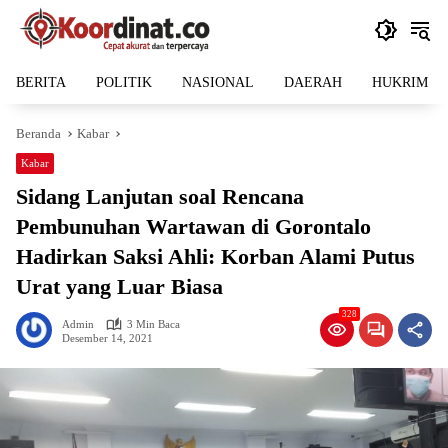
Langsung
ke
konten
BERITA
POLITIK
NASIONAL
DAERAH
HUKRIM
Beranda
Kabar
Kabar
Sidang Lanjutan soal Rencana
Pembunuhan Wartawan di Gorontalo
Hadirkan Saksi Ahli: Korban Alami Putus
Urat yang Luar Biasa
328
Admin
3 Min Baca
Desember 14, 2021