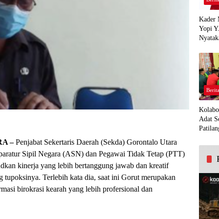
Kader 
Yopi Y
Nyatak
PDI Pe
Demi K
Panua
Berit
Kolabo
Adat S
Patilan
A –
Penjabat Sekertaris Daerah (Sekda) Gorontalo Utara
paratur Sipil Negara (ASN) dan Pegawai Tidak Tetap (PTT)
kan kinerja yang lebih bertanggung jawab dan kreatif
tupoksinya. Terlebih kata dia, saat ini Gorut merupakan
masi birokrasi kearah yang lebih profersional dan