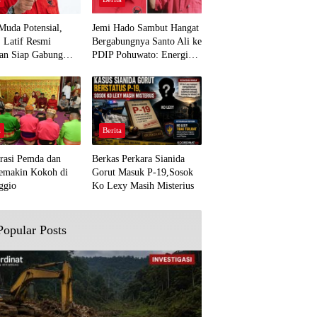
Muda Potensial,
Jemi Hado Sambut Hangat
. Latif Resmi
Bergabungnya Santo Ali ke
an Siap Gabung
PDIP Pohuwato: Energi
rjuangan Pohuwato
Baru untuk Perjuangan
awal Aspirasi Bumi
Rakyat
a
Berita
rasi Pemda dan
Berkas Perkara Sianida
emakin Kokoh di
Gorut Masuk P-19,Sosok
ggio
Ko Lexy Masih Misterius
Popular Posts