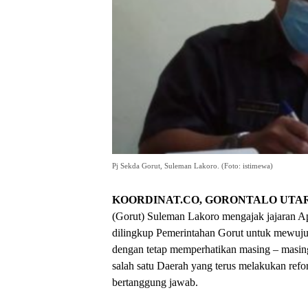
Pj Sekda Gorut, Suleman Lakoro. (Foto: istimewa)
KOORDINAT.CO, GORONTALO UTAR
(Gorut) Suleman Lakoro mengajak jajaran A
dilingkup Pemerintahan Gorut untuk mewujud
dengan tetap memperhatikan masing – masing 
salah satu Daerah yang terus melakukan refor
bertanggung jawab.