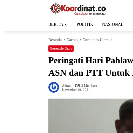
Langsung
ke
konten
BERITA
POLITIK
NASIONAL
Beranda
Daerah
Gorontalo Utara
Gorontalo Utara
Peringati Hari Pahla
ASN dan PTT Untuk 
Admin
2 Min Baca
November 10, 2021