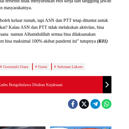
l tersebut tidak menyurutkan etos kerja dan tanggung jawab
n masyarakatnya.
boleh keluar rumah, tapi ASN dan PTT tetap dituntut untuk
kat? Kalau ASN dan PTT tidak melakukan aktivitas, bisa
aksana namun Alhamdulillah semua bisa dilaksanakan
lum bisa maksimal 100% akibat pandemi ini” tutupnya
(K01)
Gorontalo Utara
Gorut
Suleman Lakoro
Kades Bongohulawa Ditahan Kejaksaan