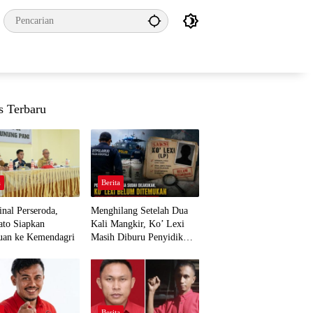
s Terbaru
a
Berita
nal Perseroda,
Menghilang Setelah Dua
to Siapkan
Kali Mangkir, Ko’ Lexi
uan ke Kemendagri
Masih Diburu Penyidik
Ditpolairud
a
Berita