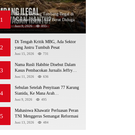
Bayang-Bayang Tambang Ilegal di
1
Kawasan Nantu, Alat Berat Diduga
Kembali Menembus Hutan Sapa
Juni 9, 2026
895
Di Tengah Kritik MBG, Ada Sektor
2
yang Justru Tumbuh Pesat
Juni 15, 2026
731
Nama Rusli Habibie Disebut Dalam
3
Kasus Pembacokan Jurnalis Jeffry
Rumampuk
Juni 11, 2026
636
Sebulan Setelah Penyitaan 77 Karung
4
Sianida, Ke Mana Arah
Penyidikannya?
Juni 9, 2026
495
Mahasiswa Khawatir Perluasan Peran
5
TNI Menggerus Semangat Reformasi
Juni 13, 2026
484