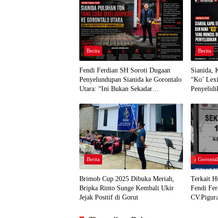
Berita
Berita
Fendi Ferdian SH Soroti Dugaan
Sianida,
Penyelundupan Sianida ke Gorontalo
“Ko’ Lex
Utara: “Ini Bukan Sekadar
Penyelidi
Pelanggaran Kepabeanan”
Berita
Gorontal
Brimob Cup 2025 Dibuka Meriah,
Terkait 
Bripka Rinto Sunge Kembali Ukir
Fendi Fe
Jejak Positif di Gorut
CV.Pigura
Tanggung