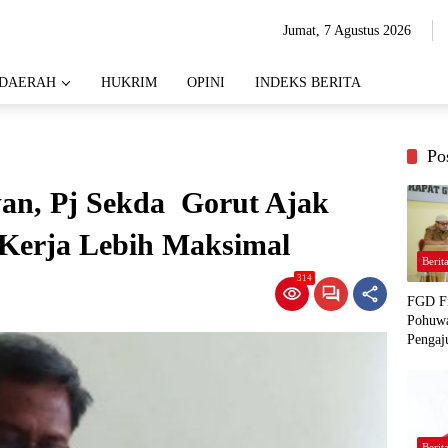
Jumat, 7 Agustus 2026
DAERAH
HUKRIM
OPINI
INDEKS BERITA
Po
wan, Pj Sekda Gorut Ajak
Kerja Lebih Maksimal
Berit
314
FGD Fi
Pohuwa
Pengaj
Berit