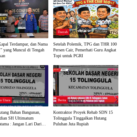
Daerah
 Kapal Terdampar, dan Nama
Setelah Polemik, TPG dan THR 100
i” yang Muncul di Tengah
Persen Cair, Pemerhati Guru Angkat
kan
Topi untuk PGRI
o Utara
Berita
Hutang Bahan Bangunan,
Kontraktor Proyek Rehab SDN 15
rdian SH Ultimatum
Tolinggula Tinggalkan Hutang
tama : Jangan Lari Dari
Puluhan Juta Rupiah
 Jawab