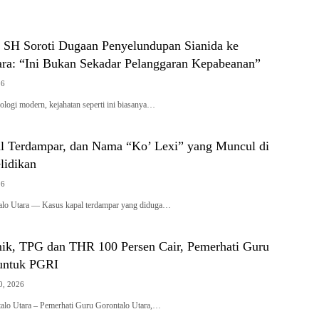
n SH Soroti Dugaan Penyelundupan Sianida ke
ara: “Ini Bukan Sekadar Pelanggaran Kepabeanan”
26
ologi modern, kejahatan seperti ini biasanya…
al Terdampar, dan Nama “Ko’ Lexi” yang Muncul di
lidikan
26
alo Utara — Kasus kapal terdampar yang diduga…
mik, TPG dan THR 100 Persen Cair, Pemerhati Guru
untuk PGRI
0, 2026
talo Utara – Pemerhati Guru Gorontalo Utara,…