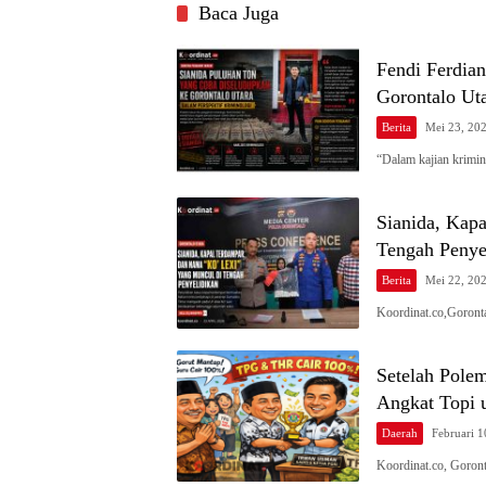
Baca Juga
Fendi Ferdia
Gorontalo Ut
Berita
Mei 23, 20
“Dalam kajian krimin
Sianida, Kap
Tengah Penye
Berita
Mei 22, 20
Koordinat.co,Goront
Setelah Pole
Angkat Topi 
Daerah
Februari 1
Koordinat.co, Goron