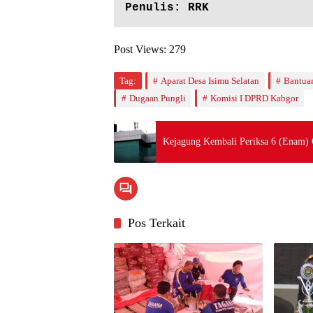
Penulis: RRK
Post Views:
279
Tag:
Aparat Desa Isimu Selatan
Bantuan
Dugaan Pungli
Komisi I DPRD Kabgor
Kejagung Kembali Periksa 6 (Enam) O
Pos Terkait