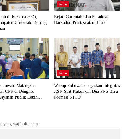
Kabar
arah di Rakerda 2025,
Kejati Gorontalo dan Paradoks
abupaten Gorontalo Borong
Harkodia: Prestasi atau Ilusi?
aan
Kabar
ohuwato Matangkan
Wabup Pohuwato Tegaskan Integritas
an GPS di Dengilo:
ASN Saat Kukuhkan Dua PNS Baru
Layanan Publik Lebih
Formasi STTD
 Masyarakat
s yang wajib ditandai
*