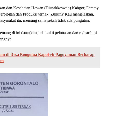
rnakan dan Kesehatan Hewan (Disnakkeswan) Kabgor, Femmy
rbibitan dan Produksi ternak, Zulkifly Kau menjelaskan,
 masyarakat itu, memang sama sekali tidak ada pungutan.
ang di ini (surat) itu, ada bukti pelunasan dan redistribusi.
rangnya.
han di Desa Bongotua Kapolsek Paguyaman Berharap
um