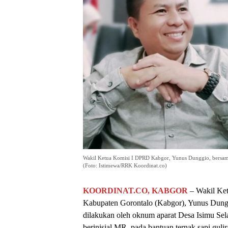
Wakil Ketua Komisi I DPRD Kabgor, Yunus Dunggio, bersama
(Foto: Istimewa/RRK Koordinat.co)
KOORDINAT.CO, KABGOR
– Wakil Ke
Kabupaten Gorontalo (Kabgor), Yunus Dungg
dilakukan oleh oknum aparat Desa Isimu Se
berinisial MR, pada bantuan ternak sapi guli