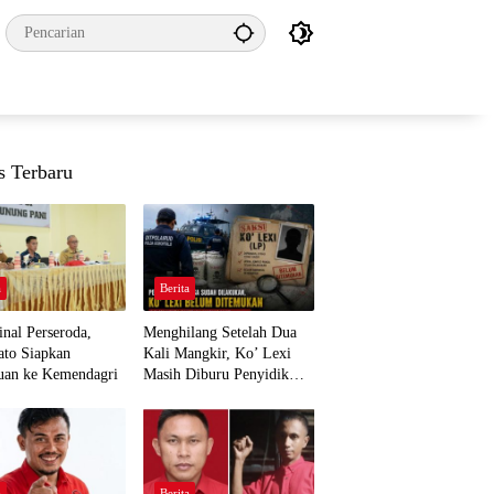
s Terbaru
a
Berita
nal Perseroda,
Menghilang Setelah Dua
to Siapkan
Kali Mangkir, Ko’ Lexi
uan ke Kemendagri
Masih Diburu Penyidik
Ditpolairud
a
Berita