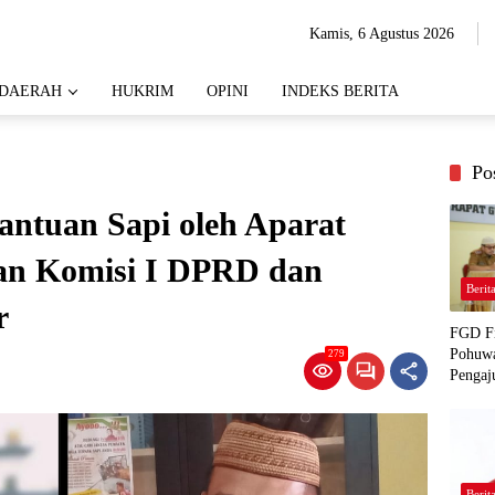
Kamis, 6 Agustus 2026
DAERAH
HUKRIM
OPINI
INDEKS BERITA
Po
antuan Sapi oleh Aparat
pan Komisi I DPRD dan
Berit
r
FGD Fi
Pohuwa
279
Pengaj
Berit