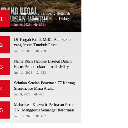
Bayang-Bayang Tambang Ilegal di
1
Kawasan Nantu, Alat Berat Diduga
Kembali Menembus Hutan Sapa
Juni 9, 2026
894
Di Tengah Kritik MBG, Ada Sektor
2
yang Justru Tumbuh Pesat
Juni 15, 2026
729
Nama Rusli Habibie Disebut Dalam
3
Kasus Pembacokan Jurnalis Jeffry
Rumampuk
Juni 11, 2026
633
Sebulan Setelah Penyitaan 77 Karung
4
Sianida, Ke Mana Arah
Penyidikannya?
Juni 9, 2026
490
Mahasiswa Khawatir Perluasan Peran
5
TNI Menggerus Semangat Reformasi
Juni 13, 2026
482