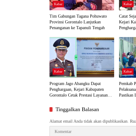
Kabar
Kabar
Tim Gabungan Tagana Pohuwato
Catat Sej
Provinsi Gorontalo Lanjutkan
Kejari K
Penanganan ke Tapanuli Tengah
Pengharg
Kabar
Kabar
Program Jago Abangku Dapat
Pemkab P
Penghargaan, Kejari Kabupaten
Pelaksana
Gorontalo Cetak Prestasi Layanan
Pastikan 
Humanis
Dekat ke
Tinggalkan Balasan
Alamat email Anda tidak akan dipublikasikan.
Rua