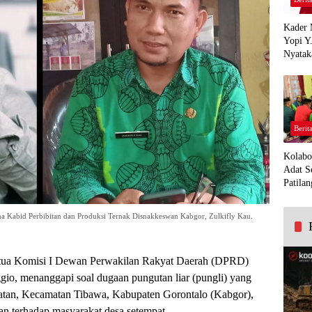
Kader 
Yopi Y
Nyatak
PDI Pe
Demi K
Panua
Berit
Kolabo
Adat S
Patilan
 Kabid Perbibitan dan Produksi Ternak Disnakkeswan Kabgor, Zulkifly Kau.
tua Komisi I Dewan Perwakilan Rakyat Daerah (DPRD)
io, menanggapi soal dugaan pungutan liar (pungli) yang
latan, Kecamatan Tibawa, Kabupaten Gorontalo (Kabgor),
ran terhadap masyarakat desa setempat.