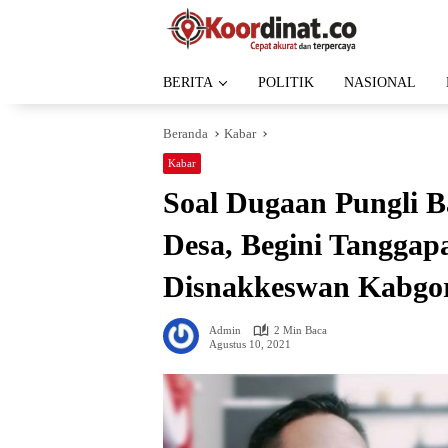
Langsung
ke
konten
BERITA
POLITIK
NASIONAL
Beranda
Kabar
Kabar
Soal Dugaan Pungli B
Desa, Begini Tangga
Disnakkeswan Kabgo
Admin
2 Min Baca
Agustus 10, 2021