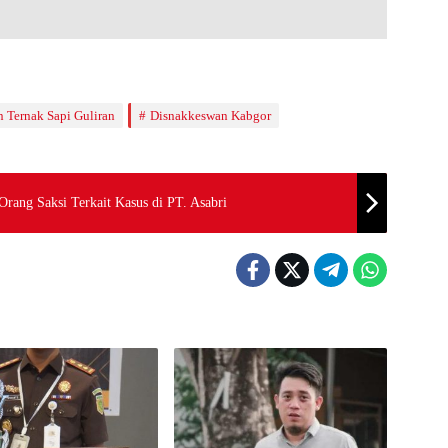
 Ternak Sapi Guliran
Disnakkeswan Kabgor
rang Saksi Terkait Kasus di PT. Asabri