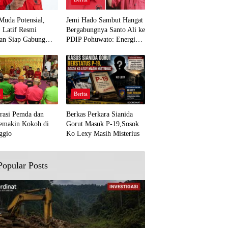
Muda Potensial,
Jemi Hado Sambut Hangat
. Latif Resmi
Bergabungnya Santo Ali ke
an Siap Gabung
PDIP Pohuwato: Energi
rjuangan Pohuwato
Baru untuk Perjuangan
awal Aspirasi Bumi
Rakyat
a
Berita
rasi Pemda dan
Berkas Perkara Sianida
emakin Kokoh di
Gorut Masuk P-19,Sosok
ggio
Ko Lexy Masih Misterius
Popular Posts