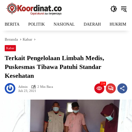
Langsung
ke
konten
BERITA
POLITIK
NASIONAL
DAERAH
HUKRIM
Beranda
Kabar
Kabar
Terkait Pengelolaan Limbah Medis,
Puskesmas Tibawa Patuhi Standar
Kesehatan
234
Admin
2 Min Baca
Juli 23, 2021