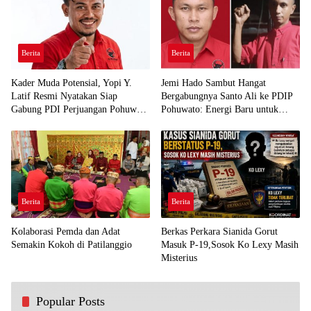
Berita
Berita
Kader Muda Potensial, Yopi Y.
Jemi Hado Sambut Hangat
Latif Resmi Nyatakan Siap
Bergabungnya Santo Ali ke PDIP
Gabung PDI Perjuangan Pohuwato
Pohuwato: Energi Baru untuk
Demi Kawal Aspirasi Bumi Panua
Perjuangan Rakyat
Berita
Berita
Kolaborasi Pemda dan Adat
Berkas Perkara Sianida Gorut
Semakin Kokoh di Patilanggio
Masuk P-19,Sosok Ko Lexy Masih
Misterius
Popular Posts