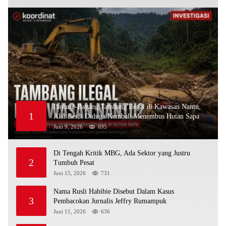
Bayang-Bayang Tambang Ilegal di Kawasan Nantu,
1
Alat Berat Diduga Kembali Menembus Hutan Sapa
Juni 9, 2026
895
Di Tengah Kritik MBG, Ada Sektor yang Justru
2
Tumbuh Pesat
Juni 15, 2026
731
Nama Rusli Habibie Disebut Dalam Kasus
3
Pembacokan Jurnalis Jeffry Rumampuk
Juni 11, 2026
636